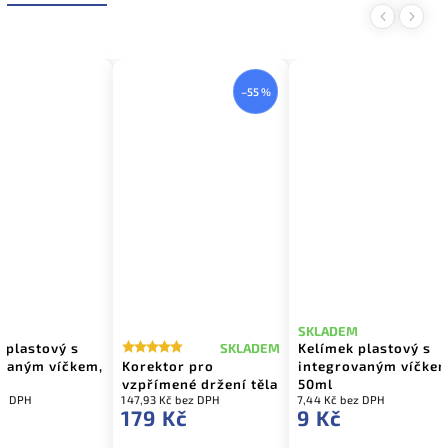
Previous
Next
–55 %
M
SKLADEM
 plastový s
Kelímek plastový s
SKLADEM
ovaným víčkem,
Korektor pro
integrovaným víčkem
vzpřímené držení těla
50ml
ez DPH
147,93 Kč bez DPH
7,44 Kč bez DPH
179 Kč
9 Kč