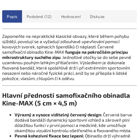
Popis
Podobné (12)
Hodnocení
Diskuze
Zapomeňte na nepraktické klasické obvazy, které během pohybu
sjíždějí, povolují se a vyžadují zdlouhavé upevňování pomocí
kovových svorek, spínacích špendlíků či náplastí. Červené
samofixační obinadlo Kine-MAX
funguje na pokročilém principu
mikrostruktury suchého zipu
. Jednotlivé otočky se do sebe pevně
uzamknou pouhým lehkým přitlačením. Výsledkem je dokonale
fixovaná bandáž, která spolehlivě drží i při extrémním sportovním
nasazení nebo náročné fyzické práci, aniž by se přilepila k lidské
pokožce, vlasům, chlupům či k oděvu.
Hlavní přednosti samofixačního obinadla
Kine-MAX (5 cm × 4,5 m)
Výrazný a vysoce viditelný červený design:
Červená barva
dodává bandáži dynamický sportovní vzhled a zároveň plní
důležitou funkci v první pomoci a medicíně, kde umožňuje
okamžitou vizuální kontrolu ošetřeného a fixovaného místa.
Pevná kohezivní fixace bez lepení:
Obinadlo drží výhradně