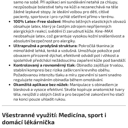
samo na sobě. Při aplikaci ani sundávání netahá za chlupy,
nezpůsobuje bolestivé tahy na kůži a nezanechává na těle
žádné lepkavé stopy. Je ideální volbou pro děti, citlivé
pacienty, sportovce i pro rychlé ošetření přímo v terénu.
100% Latex-Free složení:
Mnoho běžných elastických obvazů
obsahuje latex, který je častým zdrojem nepříjemných
alergických reakcí, svědění či zarudnutí kůže. Kine-MAX
neobsahuje latex, což garantuje vysokou kožní snášenlivost a
absolutní bezpečnost pro alergiky.
Ultrapružná a prodyšná struktura:
Pokročilá tkanina je
mimořádně lehká, tenká a vzdušná. Umožňuje pokožce pod
obvazem přirozeně dýchat, efektivně odvádí pot i vlhkost a
spolehlivě předchází nežádoucímu zapaření kůže pod bandáží.
Kontrolovaný a rovnoměrný tlak:
Obinadlo zajišťuje trvalou,
stabilní kompresi bez rizika zaškrcení krevního oběhu.
Požadovanou intenzitu tlaku a míru zpevnění si sami snadno
regulujete napínáním obinadla během omotávání.
Okamžitá aplikace bez nůžek:
Manipulace s obinadlem je
blesková a vysoce efektivní. Skvěle kopíruje anatomické tvary
těla, nesjíždí z oblých částí a pro bezpečné zakončení ho stačí
na konci pouze uhladit rukou.
Všestranné využití: Medicína, sport i
domácí lékárnička