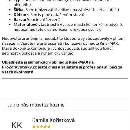
obinadlo)
Šířka:
5 cm (univerzální velikost na zápěstí, loket a kotník)
Délka:
4,5 m (v plně nataženém stavu)
Barva:
Sportovní červená
Materiálové vlastnosti:
Vysoce elastické, tenké, prodyšné,
neobsahuje latex, samofixační efekt bez svorek
Nedovolte zraněním a nestabilitě kloubů, aby vás zastavily v plném
nasazení. Vsaďte na profesionální kohezivní obinadlo Kine-MAX,
které dokonale kombinuje rychlost použití, spolehlivou fixaci,
šetrnost k pokožce a dynamický vzhled.
Objednejte si samofixační obinadlo Kine-MAX na
ProZdravotniky.cz ještě dnes a zajistěte si profesionální péči za
všech okolností!
Kamila Kořístková
KK