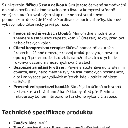
S univerzální
šířkou 5 cm a délkou 4,5 m
je toto červené samofixační
obinadlo perfektně dimenzováno pro fixaci a kompresi středně
velkých kloubů a svalových skupin. Je nepostradatelným
pomocníkem do každé lékařské ordinace, sportovní tašky, klubové
výbavy nebo lékárničky první pomoci.
Fixace středně velkých kloubů:
Mimořádně vhodné pro
zpevnění a stabilizaci zápěstí, kotníků (hlezen), loktů, předloktí
nebo dětských kolen.
Cílená kompresivní terapie:
Klíčová pomoc při akutních
úrazech – účinně omezuje rozvoj otoků, poskytuje pevnou
oporu při podvrtnutí, distorzích, natažení vazů a urychluje
rekonvalescenci namožených svalů a šlach.
Bezpečné zajištění krytí ran:
Pevně a spolehlivě udrží sterilní
čtverce, gázy nebo mastné tyly na traumatických poraněních,
a to i na vysoce pohyblivých místech, kde klasické náplasti
selhávají.
Preventivní sportovní bandáž:
Slouží jako účinná ochranná
vrstva, která chrání namáhané klouby před přetížením a
mikroúrazy během náročného fyzického výkonu či zápasu.
Technické specifikace produktu
Značka:
Kine-MAX
Typ:
Cohesive Elastic Bandage (samofixační kohezivní