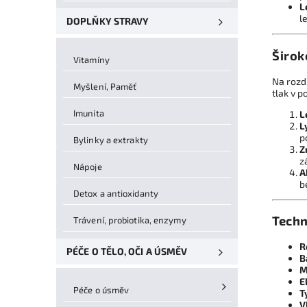
L
l
DOPLŇKY STRAVY
Širok
Vitamíny
Na rozd
Myšlení, Paměť
tlak v p
Imunita
L
L
p
Bylinky a extrakty
Z
z
Nápoje
A
b
Detox a antioxidanty
Techn
Trávení, probiotika, enzymy
R
PÉČE O TĚLO, OČI A ÚSMĚV
B
M
E
Péče o úsměv
T
V