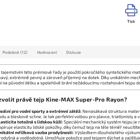
Tisk
Podobné (12)
Hodnocení
Diskuze
 tajemstvím této prémiové řady je použití pokročilého syntetického ma
avý, extrémně pevný a zároveň příjemný na dotek. Díky unikátním mec
í na původní délku a spolehlivě brání nežádoucímu roztahování tejpu do
zvolit právě tejp Kine-MAX Super-Pro Rayon?
deální pro vodní sporty a extrémní zátěž:
Nenasákavá struktura materiá
odu a bleskově schne. Je tak perfektní volbou pro plavce, triatlonisty a 
lasticita totožná s lidskou kůží:
Speciální mechanický systém tejpu je
opíruje elasticitu lidské pokožky, díky čemuž tejp na těle téměř neucítíte
nikátní mřížková vazba prodyšnosti:
Výsledkem dlouholetého výzkumu j
rodyšná a voděodolná. Umožňuje pokožce pod tejpem dýchat a zajišťuje