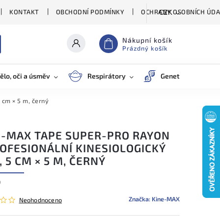
KONTAKT
OBCHODNÍ PODMÍNKY
OCHRANY OSOBNÍCH ÚDA
CZK
Nákupní košík
Prázdný košík
ělo, oči a úsměv
Respirátory
Genetické testy
 cm × 5 m, černý
E-MAX TAPE SUPER-PRO RAYON
ROFESIONÁLNÍ KINESIOLOGICKÝ
, 5 CM × 5 M, ČERNÝ
0
Značka:
Kine-MAX
Neohodnoceno