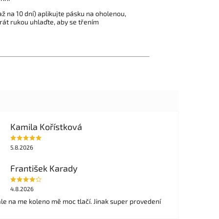
až na 10 dní) aplikujte pásku na oholenou,
rát rukou uhlaďte, aby se třením
Kamila Kořístková
5.8.2026
František Karady
4.8.2026
ale na me koleno mě moc tlačí. Jinak super provedení