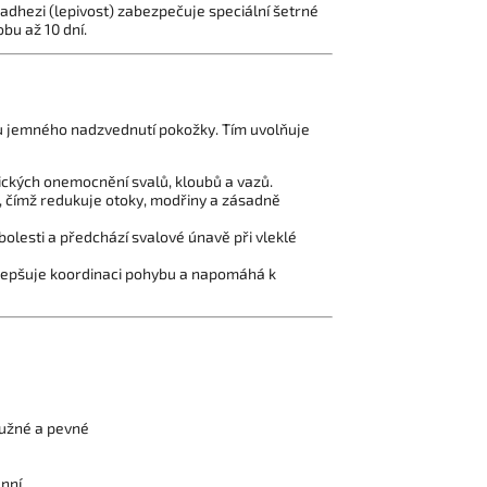
dhezi (lepivost) zabezpečuje speciální šetrné
obu až 10 dní.
ipu jemného nadzvednutí pokožky. Tím uvolňuje
ických onemocnění svalů, kloubů a vazů.
m, čímž redukuje otoky, modřiny a zásadně
bolesti a předchází svalové únavě při vleklé
lepšuje koordinaci pohybu a napomáhá k
ružné a pevné
nní