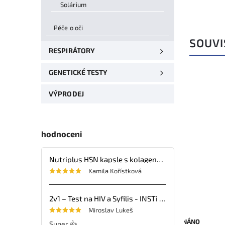
Solárium
Péče o oči
SOUVI
RESPIRÁTORY
GENETICKÉ TESTY
VÝPRODEJ
–55 %
hodnoceni
Nutriplus HSN kapsle s kolagenem, kyselinou hyaluronovou, vitaminy a minerálními látkami – 30 tbl.
Kamila Kořístková
2v1 – Test na HIV a Syfilis - INSTi - 1ks
Miroslav Lukeš
SKLADEM
OBJEDNÁNO
Super 👍