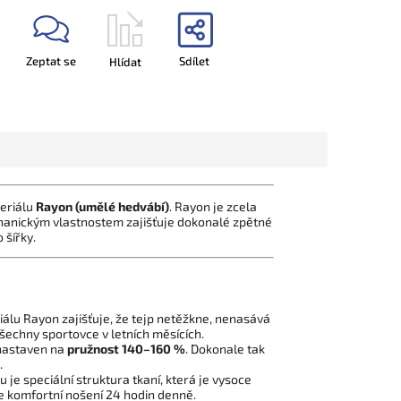
Zeptat se
Sdílet
Hlídat
teriálu
Rayon (umělé hedvábí)
. Rayon je zcela
hanickým vlastnostem zajišťuje dokonalé zpětné
 šířky.
lu Rayon zajišťuje, že tejp netěžkne, nenasává
všechny sportovce v letních měsících.
 nastaven na
pružnost 140–160 %
. Dokonale tak
.
e speciální struktura tkaní, která je vysoce
 komfortní nošení 24 hodin denně.