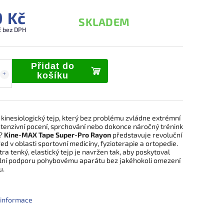
 Kč
SKLADEM
č bez DPH
Přidat do
košíku
kinesiologický tejp, který bez problému zvládne extrémní
ntenzivní pocení, sprchování nebo dokonce náročný trénink
ě?
Kine-MAX Tape Super-Pro Rayon
představuje revoluční
ed v oblasti sportovní medicíny, fyzioterapie a ortopedie.
tra tenký, elastický tejp je navržen tak, aby poskytoval
ní podporu pohybovému aparátu bez jakéhokoli omezení
u.
í informace