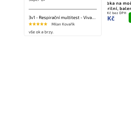
Korektor pro vzpřímené
Nádobka na moč
držení těla
nesterilní, bale
147,93 Kč bez DPH
338,39 Kč bez DPH
Do
179 Kč
379 Kč
3v1 - Respirační multitest - VivaDiag - 25ks
košíku
Milan Kovařík
vše ok a brzy.