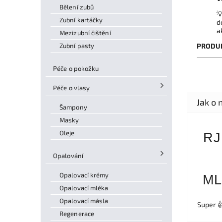
Bělení zubů

Zubní kartáčky
d
a
Mezizubní čištění
Zubní pasty
PRODUK
Péče o pokožku
Péče o vlasy
Šampony
Masky
Oleje
RJ
Opalování
Opalovací krémy
ML
Opalovací mléka
Opalovací másla
Super 
Regenerace