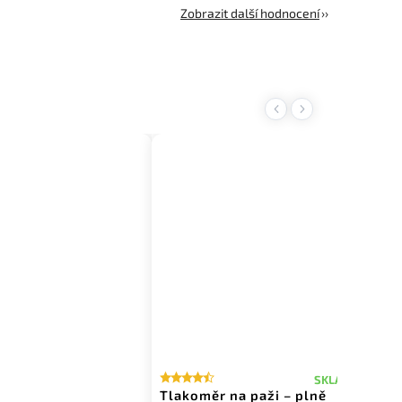
Zobrazit další hodnocení
Previous
Next
SKLADEM
SK
Tlakoměr na paži – plně
Pr