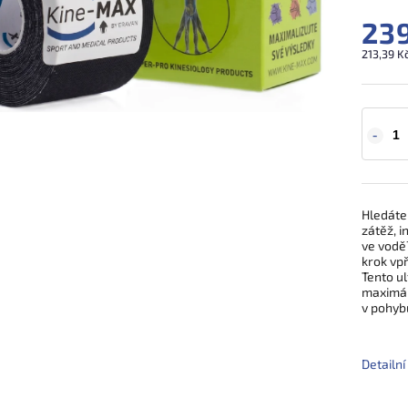
239
213,39 K
Hledáte 
zátěž, i
ve vod
krok vpř
Tento ul
maximál
v pohyb
Detailn