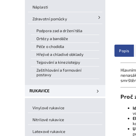
Náplasti
Zdravotní pomůcky
Podpora zad a držení těla
Ortézy a bandáže
Péče o chodidla
Popis
Hřejivé a chladivé obklady
Tejpování a kineziotejpy
Hlavním
Zeštíhlování a formování
postavy
nenasák
smrštěn
RUKAVICE
Proč 
Vinylové rukavice
I
v
E
Nitrilové rukavice
k
U
Latexové rukavice
p