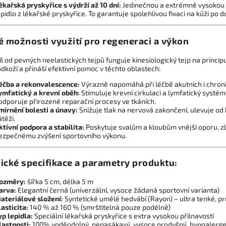
ékařská pryskyřice s výdrží až 10 dní:
Jedinečnou a extrémně vysokou a
epidlo z lékařské pryskyřice. To garantuje spolehlivou fixaci na kůži po d
é možnosti využití pro regeneraci a výkon
íl od pevných neelastických tejpů funguje kinesiologický tejp na princ
odkoží a přináší efektivní pomoc v těchto oblastech:
éčba a rekonvalescence:
Výrazně napomáhá při léčbě akutních i chron
ymfatický a krevní oběh:
Stimuluje krevní cirkulaci a lymfatický systé
odporuje přirozené reparační procesy ve tkáních.
mírnění bolesti a únavy:
Snižuje tlak na nervová zakončení, ulevuje od 
átěži.
ktivní podpora a stabilita:
Poskytuje svalům a kloubům vnější oporu, z
ezpečnému zvýšení sportovního výkonu.
ické specifikace a parametry produktu:
ozměry:
šířka 5 cm, délka 5 m
arva:
Elegantní černá (univerzální, vysoce žádaná sportovní varianta)
ateriálové složení:
Syntetické umělé hedvábí (Rayon) – ultra tenké, p
lasticita:
140 % až 160 % (smrštitelná pouze podélně)
yp lepidla:
Speciální lékařská pryskyřice s extra vysokou přilnavostí
lastnosti:
100% voděodolný, nenasákavý, vysoce prodyšný, hypoalerge