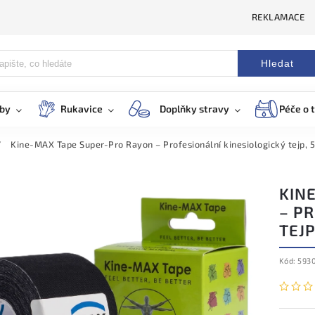
REKLAMACE
Hledat
eby
Rukavice
Doplňky stravy
Péče o t
/
Kine-MAX Tape Super-Pro Rayon – Profesionální kinesiologický tejp, 5
KIN
– P
TEJP
Kód:
593