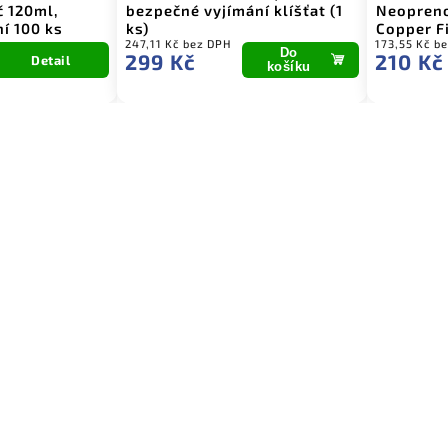
 120ml,
bezpečné vyjímání klíšťat (1
Neopreno
ní 100 ks
ks)
Copper Fi
247,11 Kč bez DPH
173,55 Kč b
Do
299 Kč
210 Kč
Detail
košíku