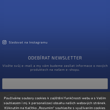
Sledovat na Instagramu
ODEBÍRAT NEWSLETTER
Vložte svůj e-mail a my vám budeme zasílat informace o nových
produktech na našem e-shopu.
Vložením e-mailu souhlasíte s
Používáme soubory cookies k zajištění funkčnosti webu a s Vaším
podmínkami ochrany osobních údajů
souhlasem i mj. k personalizaci obsahu našich webových stránek.
Kliknutím na tlačítko „Rozumím“ souhlasíte s využívaním cookies
Přihlásit se