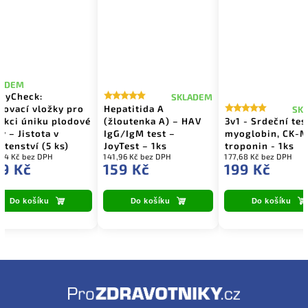
LADEM
vyCheck:
SKLADEM
tovací vložky pro
Hepatitida A
SK
ekci úniku plodové
(žloutenka A) – HAV
3v1 - Srdeční tes
y – Jistota v
IgG/IgM test –
myoglobin, CK-M
otenství (5 ks)
JoyTest – 1ks
troponin - 1ks
54 Kč bez DPH
141,96 Kč bez DPH
177,68 Kč bez DPH
9 Kč
159 Kč
199 Kč
Do košíku
Do košíku
Do košíku