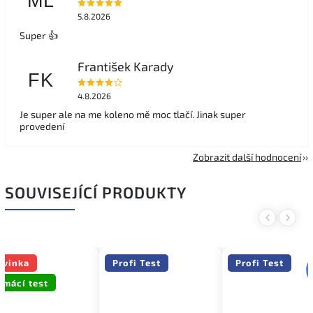
ML
5.8.2026
Super 👍
František Karady
FK
4.8.2026
Je super ale na me koleno mě moc tlačí. Jinak super
provedení
Zobrazit další hodnocení
SOUVISEJÍCÍ PRODUKTY
Previous
Next
ovinka
Profi Test
Profi Test
omácí test