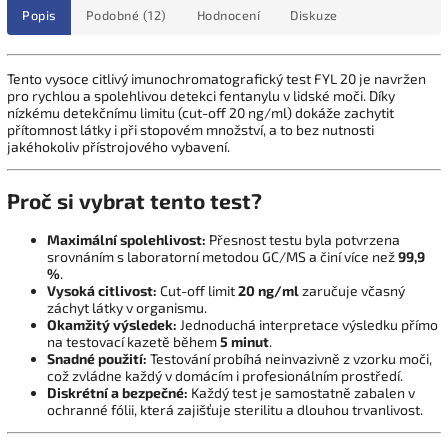
Popis
Podobné (12)
Hodnocení
Diskuze
Tento vysoce citlivý imunochromatografický test FYL 20 je navržen
pro rychlou a spolehlivou detekci fentanylu v lidské moči. Díky
nízkému detekčnímu limitu (cut-off 20 ng/ml) dokáže zachytit
přítomnost látky i při stopovém množství, a to bez nutnosti
jakéhokoliv přístrojového vybavení.
Proč si vybrat tento test?
Maximální spolehlivost:
Přesnost testu byla potvrzena
srovnáním s laboratorní metodou GC/MS a činí více než
99,9
%
.
Vysoká citlivost:
Cut-off limit
20 ng/ml
zaručuje včasný
záchyt látky v organismu.
Okamžitý výsledek:
Jednoduchá interpretace výsledku přímo
na testovací kazetě během
5 minut
.
Snadné použití:
Testování probíhá neinvazivně z vzorku moči,
což zvládne každý v domácím i profesionálním prostředí.
Diskrétní a bezpečné:
Každý test je samostatně zabalen v
ochranné fólii, která zajišťuje sterilitu a dlouhou trvanlivost.