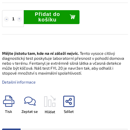
Přidat do
košíku
Mějte jistotu tam, kde na ní záleží nejvíc.
Tento vysoce citlivý
diagnostický test poskytuje laboratorní přesnost v pohodlí domova
nebo v terénu. Fentanyl je extrémně silná látka a včasná detekce
může být klíčová. Náš test FYL 20 je navržen tak, aby odhalil i
stopové množství s maximální spolehlivostí.
Detailní informace
Tisk
Zeptat se
Sdílet
Hlídat